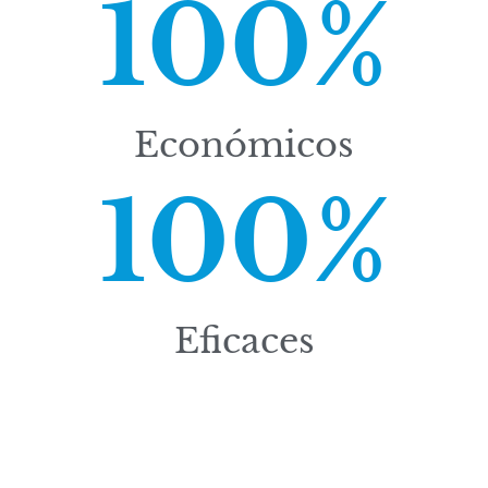
100
%
Económicos
100
%
Eficaces