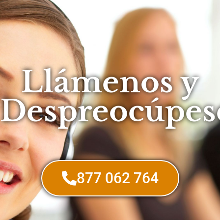
Llámenos y
Despreocúpes
877 062 764